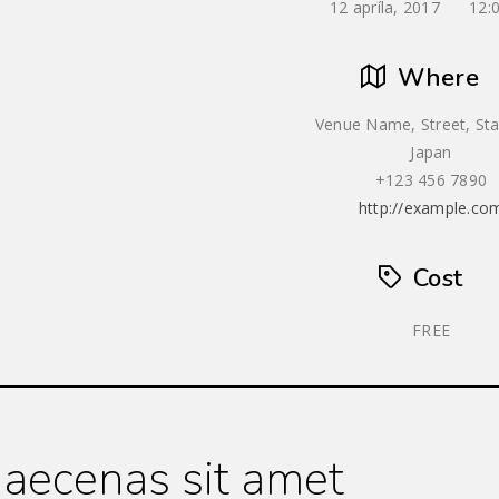
12 apríla, 2017
12:
Where
Venue Name, Street, Sta
Japan
+123 456 7890
http://example.co
Cost
FREE
aecenas sit amet