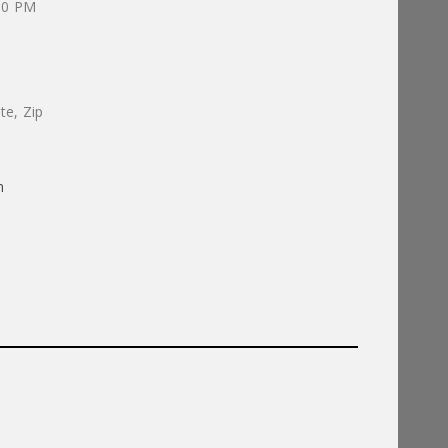
00 PM
te, Zip
m