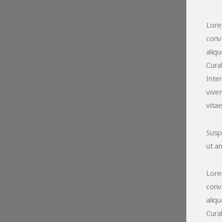
Lore
conva
aliq
Curab
Inte
viver
vita
Suspe
ut a
Lore
conva
aliq
Curab