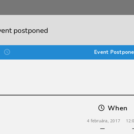
vent postponed
Event Postpon
When
4 februára, 2017
12: