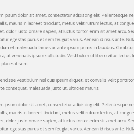
m ipsum dolor sit amet, consectetur adipiscing elit. Pellentesque n
llis, mauris in laoreet tincidunt, metus velit rutrum lectus, at congu
uet, dolor justo ornare sapien, at luctus tortor enim sit amet arcu
itur egestas purus et sem feugiat varius. Aenean id risus ante. Nulla 
rdum et malesuada fames ac ante ipsum primis in faucibus. Curabitur 
ra, at venenatis ipsum sollicitudin. Vestibulum ut libero vitae lectus f
e placerat sem.
ndisse vestibulum nisl quis ipsum aliquet, et convallis velit porttito
nte consequat, malesuada justo ut, ultricies mauris.
m ipsum dolor sit amet, consectetur adipiscing elit. Pellentesque n
llis, mauris in laoreet tincidunt, metus velit rutrum lectus, at congu
uet, dolor justo ornare sapien, at luctus tortor enim sit amet arcu
itur egestas purus et sem feugiat varius. Aenean id risus ante. Nulla 