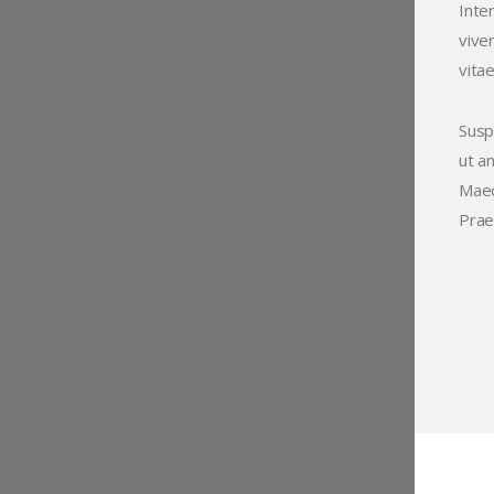
Inte
viver
vita
Suspe
ut a
Maec
Praes