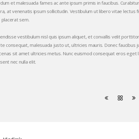
rdum et malesuada fames ac ante ipsum primis in faucibus. Curabitur 
ra, at venenatis ipsum sollicitudin. Vestibulum ut libero vitae lectus f
e placerat sem.
ndisse vestibulum nisl quis ipsum aliquet, et convallis velit porttito
nte consequat, malesuada justo ut, ultricies mauris. Donec faucibus j
enas sit amet ultricies metus. Nunc euismod consequat eros eget la
ent nec nulla elit.